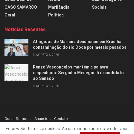
CASO SAMARCO
Marilândia
Sociais
Geral
Política
Notícias Recentes
Atingidos de Mariana denunciam em Brasília
contaminação do rio Doce por metais pesados
AGOSTO 6, 2026
Renzo Vasconcelos mantém a palavra
empenhada: Serginho Meneguelli é candidato
ao Senado
AGOSTO 5, 2026
Quem Somos
Anuncie
Contato
Esse website utiliza cookies. Ao continuar a usar este site, você
© 2025 Todos os direitos reservados Folha1 - Desenvolvido por
dNNr Dev