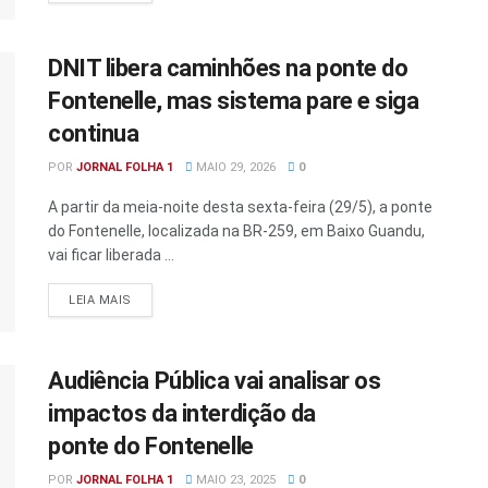
DNIT libera caminhões na ponte do
Fontenelle, mas sistema pare e siga
continua
POR
JORNAL FOLHA 1
MAIO 29, 2026
0
A partir da meia-noite desta sexta-feira (29/5), a ponte
do Fontenelle, localizada na BR-259, em Baixo Guandu,
vai ficar liberada ...
DETAILS
LEIA MAIS
Audiência Pública vai analisar os
impactos da interdição da
ponte do Fontenelle
POR
JORNAL FOLHA 1
MAIO 23, 2025
0