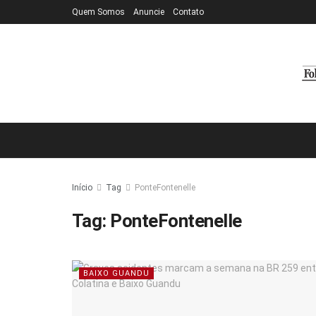
Quem Somos
Anuncie
Contato
Início
Tag
PonteFontenelle
Tag:
PonteFontenelle
BAIXO GUANDU