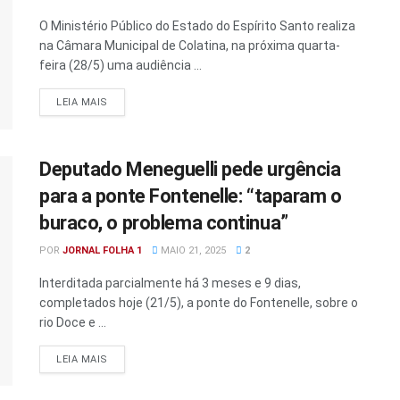
O Ministério Público do Estado do Espírito Santo realiza
na Câmara Municipal de Colatina, na próxima quarta-
feira (28/5) uma audiência ...
DETAILS
LEIA MAIS
Deputado Meneguelli pede urgência
para a ponte Fontenelle: “taparam o
buraco, o problema continua”
POR
JORNAL FOLHA 1
MAIO 21, 2025
2
Interditada parcialmente há 3 meses e 9 dias,
completados hoje (21/5), a ponte do Fontenelle, sobre o
rio Doce e ...
DETAILS
LEIA MAIS