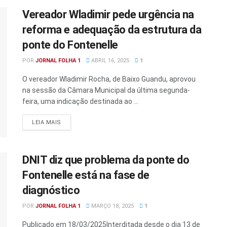
Vereador Wladimir pede urgência na
reforma e adequação da estrutura da
ponte do Fontenelle
POR
JORNAL FOLHA 1
ABRIL 16, 2025
1
O vereador Wladimir Rocha, de Baixo Guandu, aprovou
na sessão da Câmara Municipal da última segunda-
feira, uma indicação destinada ao ...
DETAILS
LEIA MAIS
DNIT diz que problema da ponte do
Fontenelle está na fase de
diagnóstico
POR
JORNAL FOLHA 1
MARÇO 18, 2025
1
Publicado em 18/03/2025Interditada desde o dia 13 de