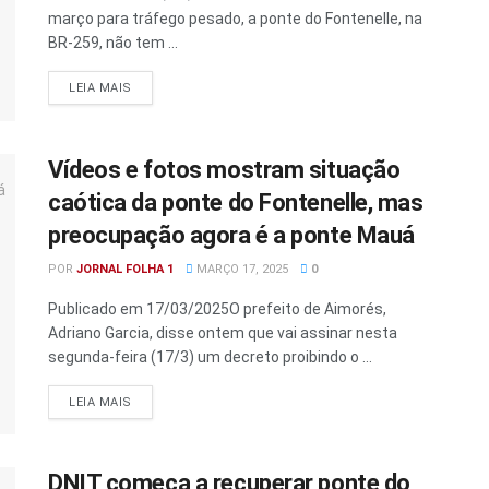
março para tráfego pesado, a ponte do Fontenelle, na
BR-259, não tem ...
DETAILS
LEIA MAIS
Vídeos e fotos mostram situação
caótica da ponte do Fontenelle, mas
preocupação agora é a ponte Mauá
POR
JORNAL FOLHA 1
MARÇO 17, 2025
0
Publicado em 17/03/2025O prefeito de Aimorés,
Adriano Garcia, disse ontem que vai assinar nesta
segunda-feira (17/3) um decreto proibindo o ...
DETAILS
LEIA MAIS
DNIT começa a recuperar ponte do