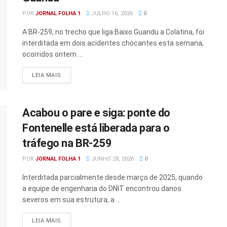
POR
JORNAL FOLHA 1
JULHO 16, 2026
0
A BR-259, no trecho que liga Baixo Guandu a Colatina, foi
interditada em dois acidentes chocantes esta semana,
ocorridos ontem ...
DETAILS
LEIA MAIS
Acabou o pare e siga: ponte do
Fontenelle está liberada para o
tráfego na BR-259
POR
JORNAL FOLHA 1
JUNHO 28, 2026
0
Interditada parcialmente desde março de 2025, quando
a equipe de engenharia do DNIT encontrou danos
severos em sua estrutura, a ...
DETAILS
LEIA MAIS