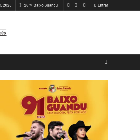
o, 2026
26
Baixo Guandu
Entrar
°C