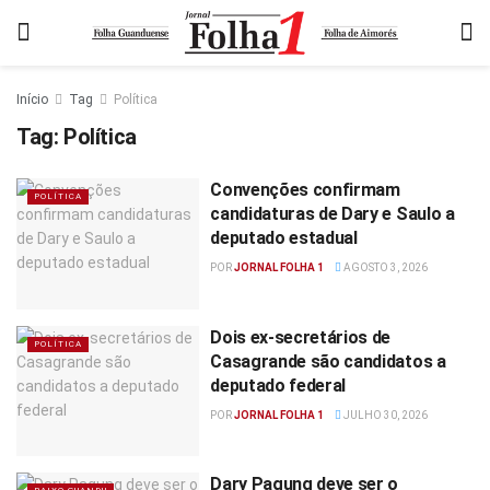
Início
Tag
Política
Tag:
Política
Convenções confirmam
POLÍTICA
candidaturas de Dary e Saulo a
deputado estadual
POR
JORNAL FOLHA 1
AGOSTO 3, 2026
Dois ex-secretários de
POLÍTICA
Casagrande são candidatos a
deputado federal
POR
JORNAL FOLHA 1
JULHO 30, 2026
Dary Pagung deve ser o