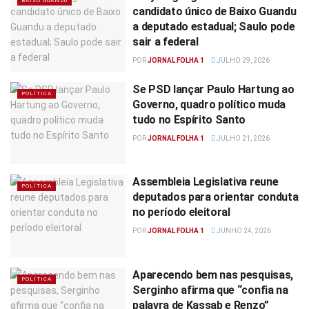
BAIXO GUANDU
candidato único de Baixo Guandu
a deputado estadual; Saulo pode
sair a federal
POR
JORNAL FOLHA 1
JULHO 29, 2026
Se PSD lançar Paulo Hartung ao
POLÍTICA
Governo, quadro político muda
tudo no Espírito Santo
POR
JORNAL FOLHA 1
JULHO 21, 2026
Assembleia Legislativa reune
POLÍTICA
deputados para orientar conduta
no período eleitoral
POR
JORNAL FOLHA 1
JUNHO 24, 2026
Aparecendo bem nas pesquisas,
POLÍTICA
Serginho afirma que “confia na
palavra de Kassab e Renzo”