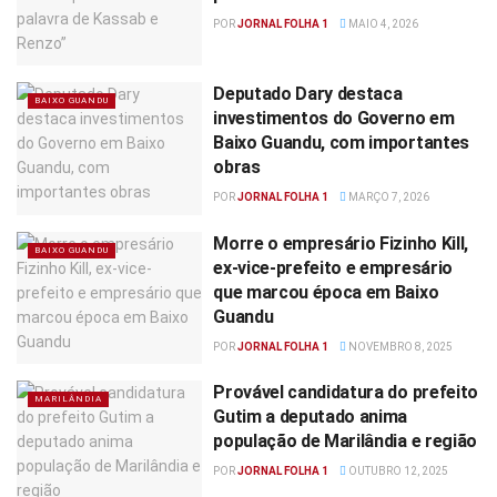
POR
JORNAL FOLHA 1
MAIO 4, 2026
Deputado Dary destaca
BAIXO GUANDU
investimentos do Governo em
Baixo Guandu, com importantes
obras
POR
JORNAL FOLHA 1
MARÇO 7, 2026
Morre o empresário Fizinho Kill,
BAIXO GUANDU
ex-vice-prefeito e empresário
que marcou época em Baixo
Guandu
POR
JORNAL FOLHA 1
NOVEMBRO 8, 2025
Provável candidatura do prefeito
MARILÂNDIA
Gutim a deputado anima
população de Marilândia e região
POR
JORNAL FOLHA 1
OUTUBRO 12, 2025