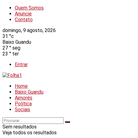
Quem Somos
Anuncie
Contato
domingo, 9 agosto, 2026
31
°c
Baixo Guandu
27
°
seg
23
°
ter
Entrar
Home
Baixo Guandu
Aimorés
Política
Sociais
Sem resultados
Veja todos os resultados