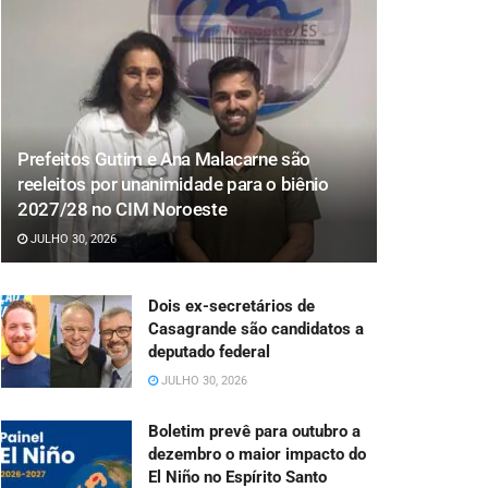
Prefeitos Gutim e Ana Malacarne são
reeleitos por unanimidade para o biênio
2027/28 no CIM Noroeste
JULHO 30, 2026
Dois ex-secretários de
Casagrande são candidatos a
deputado federal
JULHO 30, 2026
Boletim prevê para outubro a
dezembro o maior impacto do
El Niño no Espírito Santo