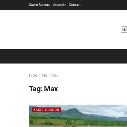
Quem Somos
Anuncie
Contato
Início
Tag
Max
Tag:
Max
BAIXO GUANDU