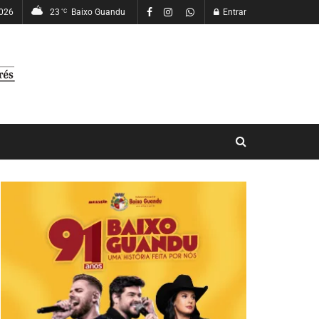
2026
23
Baixo Guandu
Entrar
°C