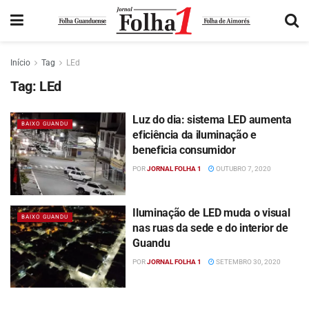
Início
Tag
LEd
Tag:
LEd
Luz do dia: sistema LED aumenta
BAIXO GUANDU
eficiência da iluminação e
beneficia consumidor
POR
JORNAL FOLHA 1
OUTUBRO 7, 2020
Iluminação de LED muda o visual
BAIXO GUANDU
nas ruas da sede e do interior de
Guandu
POR
JORNAL FOLHA 1
SETEMBRO 30, 2020