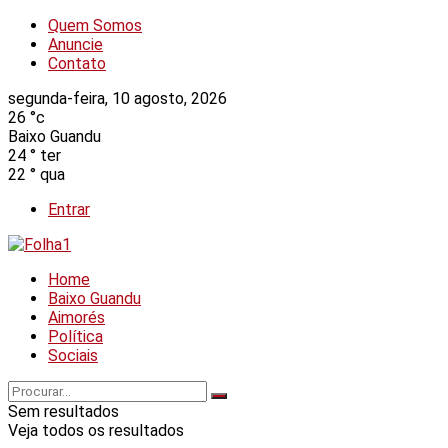
Quem Somos
Anuncie
Contato
segunda-feira, 10 agosto, 2026
26
°c
Baixo Guandu
24
°
ter
22
°
qua
Entrar
Home
Baixo Guandu
Aimorés
Política
Sociais
Sem resultados
Veja todos os resultados