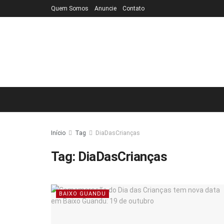
Quem Somos
Anuncie
Contato
Início
Tag
DiaDasCrianças
Tag:
DiaDasCrianças
BAIXO GUANDU