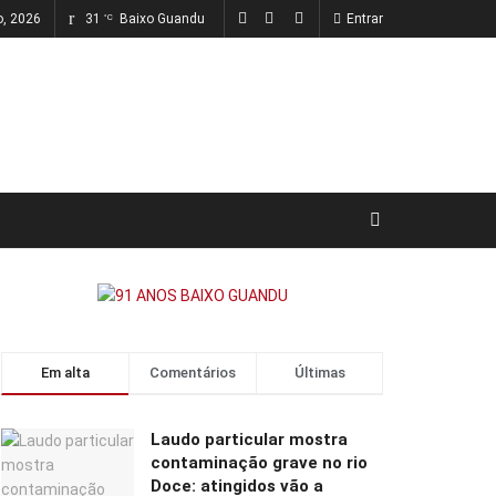
o, 2026
31
Baixo Guandu
Entrar
°C
Em alta
Comentários
Últimas
Laudo particular mostra
contaminação grave no rio
Doce: atingidos vão a