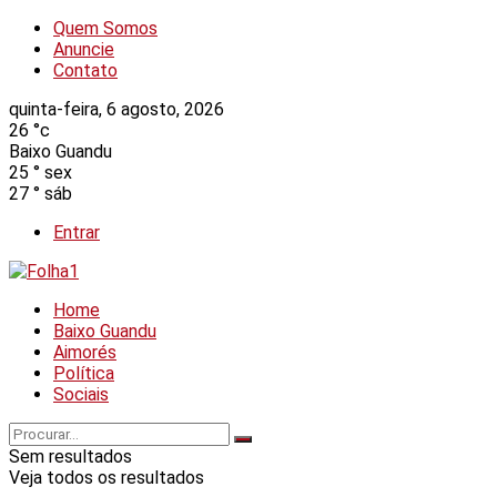
Quem Somos
Anuncie
Contato
quinta-feira, 6 agosto, 2026
26
°c
Baixo Guandu
25
°
sex
27
°
sáb
Entrar
Home
Baixo Guandu
Aimorés
Política
Sociais
Sem resultados
Veja todos os resultados