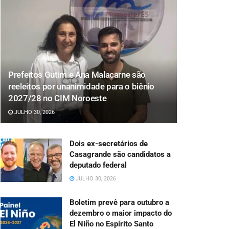
Prefeitos Gutim e Ana Malacarne são
reeleitos por unanimidade para o biênio
2027/28 no CIM Noroeste
JULHO 30, 2026
Dois ex-secretários de
Casagrande são candidatos a
deputado federal
JULHO 30, 2026
Boletim prevê para outubro a
dezembro o maior impacto do
El Niño no Espírito Santo