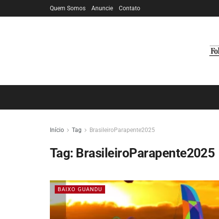
Quem Somos
Anuncie
Contato
Início
Tag
BrasileiroParapente2025
Tag:
BrasileiroParapente2025
BAIXO GUANDU