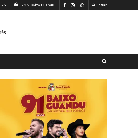
2026
24
Baixo Guandu
Entrar
°C