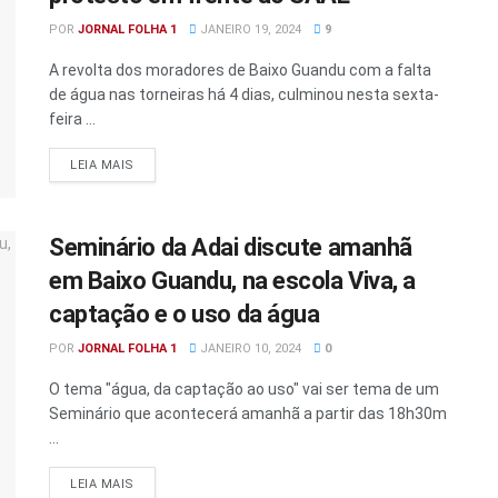
POR
JORNAL FOLHA 1
JANEIRO 19, 2024
9
A revolta dos moradores de Baixo Guandu com a falta
de água nas torneiras há 4 dias, culminou nesta sexta-
feira ...
DETAILS
LEIA MAIS
Seminário da Adai discute amanhã
em Baixo Guandu, na escola Viva, a
captação e o uso da água
POR
JORNAL FOLHA 1
JANEIRO 10, 2024
0
O tema "água, da captação ao uso" vai ser tema de um
Seminário que acontecerá amanhã a partir das 18h30m
...
DETAILS
LEIA MAIS