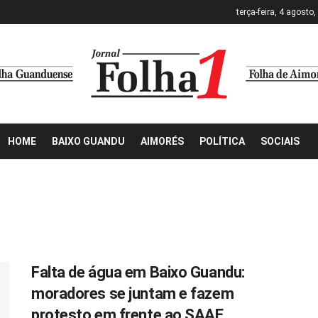
terça-feira, 4 agosto
HOME
BAIXO GUANDU
AIMORÉS
POLÍTICA
SOCIAIS
Falta de água em Baixo Guandu:
moradores se juntam e fazem
protesto em frente ao SAAE