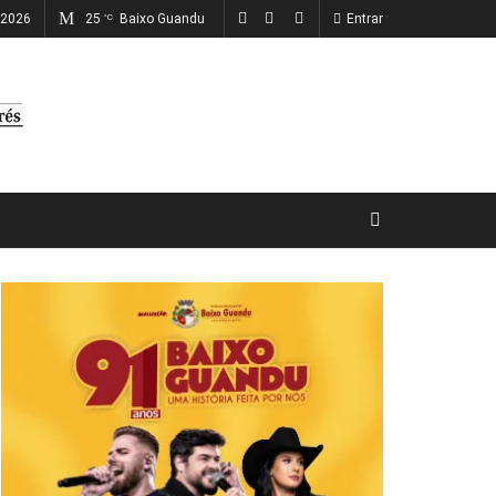
, 2026
25
Baixo Guandu
Entrar
°C