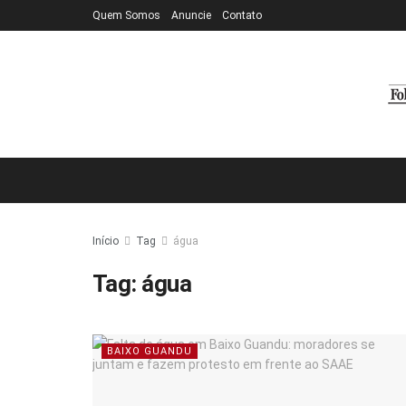
Quem Somos
Anuncie
Contato
Início
Tag
água
Tag:
água
BAIXO GUANDU