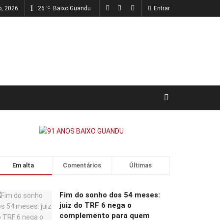
o, 2026
26
Baixo Guandu
Entrar
°C
Em alta
Comentários
Últimas
Fim do sonho dos 54 meses:
juiz do TRF 6 nega o
complemento para quem