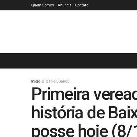
Quem Somos
Anuncie
Contato
Início
Baixo Guandu
Primeira verea
história de Ba
posse hoje (8/