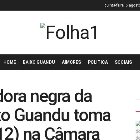
quinta-feira, 6 agost
HOME
BAIXO GUANDU
AIMORÉS
POLÍTICA
SOCIAIS
dora negra da
ixo Guandu toma
12) na Câmara