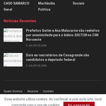
CASO SAMARCO
Marilândia
Sociais
Geral
Política
Notícias Recentes
Prefeitos Gutim e Ana Malacarne são reeleitos
por unanimidade para o biênio 2027/28 no CIM
Noroeste
JULHO 30, 2026
Dois ex-secretários de Casagrande são
candidatos a deputado federal
JULHO 30, 2026
Quem Somos
Anuncie
Contato
Esse website utiliza cookies. Ao continuar a usar este site, você
© 2025 Todos os direitos reservados Folha1 - Desenvolvido por
dNNr Dev
concorda com o uso de cookies.
Eu concordo