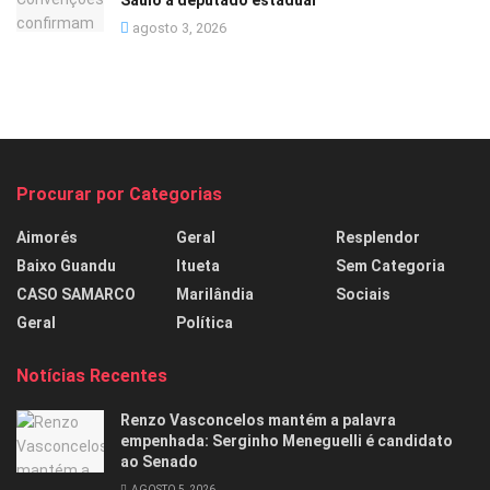
Saulo a deputado estadual
agosto 3, 2026
Procurar por Categorias
Aimorés
Geral
Resplendor
Baixo Guandu
Itueta
Sem Categoria
CASO SAMARCO
Marilândia
Sociais
Geral
Política
Notícias Recentes
Renzo Vasconcelos mantém a palavra
empenhada: Serginho Meneguelli é candidato
ao Senado
AGOSTO 5, 2026