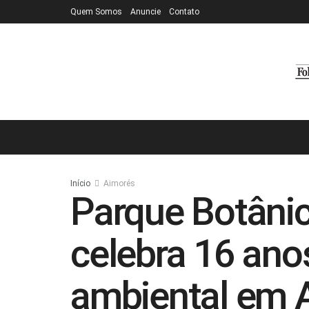
Quem Somos
Anuncie
Contato
Início
Aimorés
Parque Botânic
celebra 16 an
ambiental em 