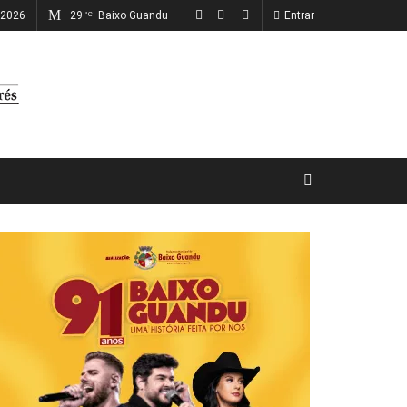
 2026
29
Baixo Guandu
Entrar
°C