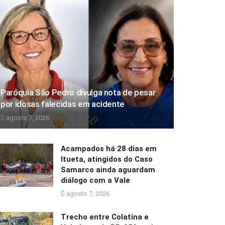
Paróquia São Pedro divulga nota de pesar
por idosas falecidas em acidente
agosto 7, 2026
Acampados há 28 dias em
Itueta, atingidos do Caso
Samarco ainda aguardam
diálogo com a Vale
agosto 7, 2026
Trecho entre Colatina e