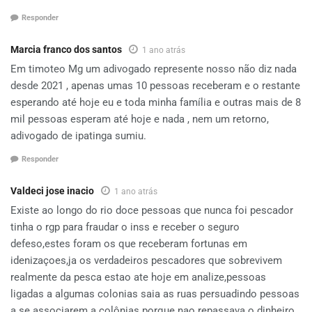
Responder
Marcia franco dos santos
1 ano atrás
Em timoteo Mg um adivogado represente nosso não diz nada
desde 2021 , apenas umas 10 pessoas receberam e o restante
esperando até hoje eu e toda minha família e outras mais de 8
mil pessoas esperam até hoje e nada , nem um retorno,
adivogado de ipatinga sumiu.
Responder
Valdeci jose inacio
1 ano atrás
Existe ao longo do rio doce pessoas que nunca foi pescador
tinha o rgp para fraudar o inss e receber o seguro
defeso,estes foram os que receberam fortunas em
idenizaçoes,ja os verdadeiros pescadores que sobrevivem
realmente da pesca estao ate hoje em analize,pessoas
ligadas a algumas colonias saia as ruas persuadindo pessoas
a se associarem a colônias porque nao repassava o dinheiro