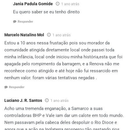
Jania Padula Gomide
1 ano atrás
Eu quero saber se eu tenho direito
Responder
Marcelo Natalino Mol
1 ano atrás
Estou a 10 anos nessa frustação pois sou morador da
comunidade atingida diretamente local onde passei toda
minha infância, local onde iniciou minha história,esta que foi
apagada pelo rompimento da barragem, e a Renova não me
reconhece como atingido e até hoje não fui ressarcido em
nenhum valor. foram várias tentativas negadas .
Responder
Luciano J. R. Santos
1 ano atrás
Acho uma tremenda enganação, a Samarco a suas
controladoras BHP e Vale iam dar um calote em todo mundo.
Nem passavam.pela cabeca deles despoluir o Rio Dioce e
agora que a ação na Inglaterra prosperou tão gastando rios