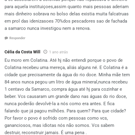
para aquela instituiçoes,assim quanto mais pessoas aderiam
mais dinheiro sobrava no bolso delas existia muita falcatruas
em prol das idenizasoes 70%dos pescadores sao de fachada
a samarco nunca investigou nem a renova.
Responder
Célia da Costa Will
1 ano atrás
Eu moro em Colatina. Até hj não entendi porque o povo de
Colatina recebeu uma mereça, aliás alguns né. E Colatina é a
cidade que precisamente da água do rio doce. Minha mãe tem
84 anos nunca pegou um litro de água mineral,nunca recebeu
1 centavo da Samarco, compra água até hj para cozinhar e
beber. Vcs causaram um grande dano nas águas do rio doce,
nunca poderão devolvê-la a nós como era antes. E fica
falando que já pagou milhões. Para quem? Para que cidade?
Por favor o povo é sofrido com pessoas como vcs,
gananciosos, mas idiotas nós não somos. Vcs sabem
destruir, reconstruir jamais. É uma pena .