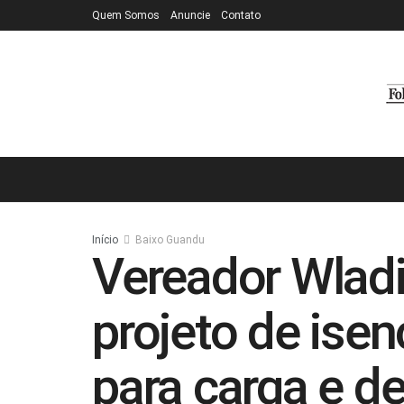
Quem Somos
Anuncie
Contato
Início
Baixo Guandu
Vereador Wladi
projeto de isen
para carga e d