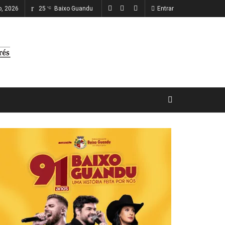
o, 2026
25
Baixo Guandu
Entrar
°C