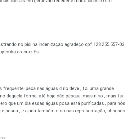
nais liberais em geral vão receber é muito dinheiro em
strando no pidi na indenização agradeço cpf 128.255.557-03.
cupemba aracruz Es
s frequentei peca nas águas d rio deve , foi uma grande
rio daquela forma, até hoje não pesquei mais n rio , mais fui
spero que um dia essas águas posa está purificadas , para nós
 e pesca , e ajuda também o rio nas representação, obrigado
trás