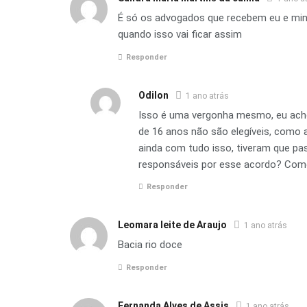
É só os advogados que recebem eu e min
quando isso vai ficar assim
Responder
Odilon
1 ano atrás
Isso é uma vergonha mesmo, eu ach
de 16 anos não são elegíveis, como
ainda com tudo isso, tiveram que pa
responsáveis por esse acordo? Como
Responder
Leomara leite de Araujo
1 ano atrás
Bacia rio doce
Responder
Fernanda Alves de Assis
1 ano atrás