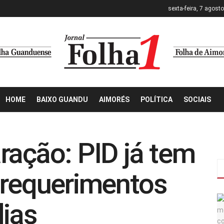
sexta-feira, 7 agost
HOME
BAIXO GUANDU
AIMORÉS
POLÍTICA
SOCIAIS
ração: PID já tem
 requerimentos
dias