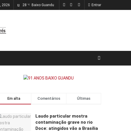
o, 2026
28
Baixo Guandu
Entrar
°C
Em alta
Comentários
Últimas
Laudo particular mostra
contaminação grave no rio
Doce: atingidos vão a Brasília