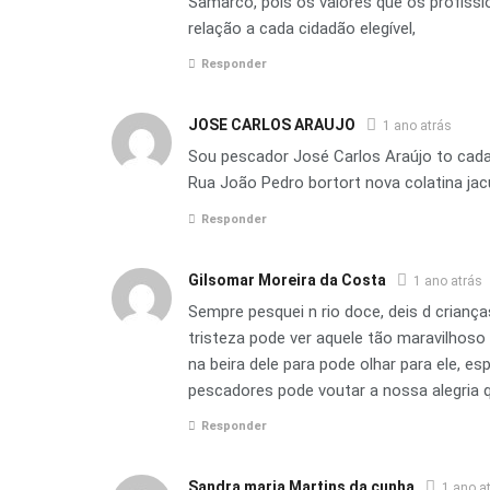
Samarco, pois os valores que os profissio
relação a cada cidadão elegível,
Responder
JOSE CARLOS ARAUJO
1 ano atrás
Sou pescador José Carlos Araújo to cada
Rua João Pedro bortort nova colatina ja
Responder
Gilsomar Moreira da Costa
1 ano atrás
Sempre pesquei n rio doce, deis d criança
tristeza pode ver aquele tão maravilhoso 
na beira dele para pode olhar para ele, e
pescadores pode voutar a nossa alegria q
Responder
Sandra maria Martins da cunha
1 ano a