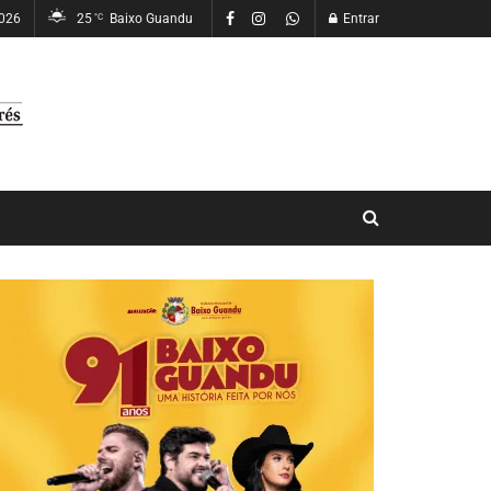
2026
25
Baixo Guandu
Entrar
°C