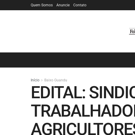
Quem Somos
Anuncie
Contato
Início
Baixo Guandu
EDITAL: SIND
TRABALHADOR
AGRICULTORE