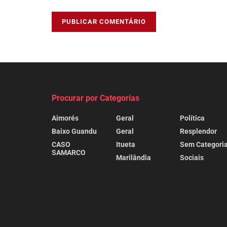
Procurar por Categorias
Aimorés
Geral
Política
Baixo Guandu
Geral
Resplendor
CASO
Itueta
Sem Categori
SAMARCO
Marilândia
Sociais