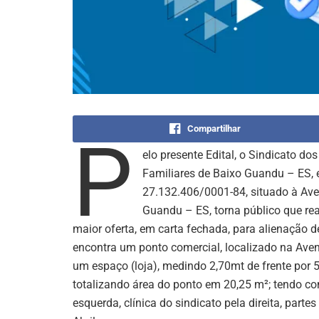
Compartilhar
P
elo presente Edital, o Sindicato do
Familiares de Baixo Guandu – ES, e
27.132.406/0001-84, situado à Aven
Guandu – ES, torna público que rea
maior oferta, em carta fechada, para alienação 
encontra um ponto comercial, localizado na Aven
um espaço (loja), medindo 2,70mt de frente por 
totalizando área do ponto em 20,25 m²; tendo c
esquerda, clínica do sindicato pela direita, part