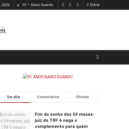
o, 2026
25
Baixo Guandu
Entrar
°C
Em alta
Comentários
Últimas
Fim do sonho dos 54 meses:
juiz do TRF 6 nega o
complemento para quem