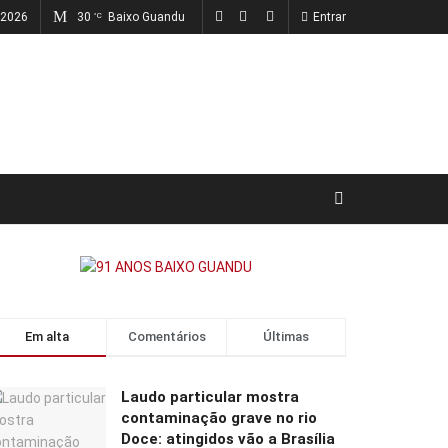
 2026
30
Baixo Guandu
Entrar
°C
Em alta
Comentários
Últimas
Laudo particular mostra
contaminação grave no rio
Doce: atingidos vão a Brasília