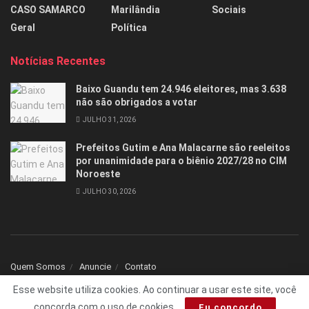
CASO SAMARCO
Marilândia
Sociais
Geral
Política
Notícias Recentes
Baixo Guandu tem 24.946 eleitores, mas 3.638
não são obrigados a votar
JULHO 31, 2026
Prefeitos Gutim e Ana Malacarne são reeleitos
por unanimidade para o biênio 2027/28 no CIM
Noroeste
JULHO 30, 2026
Quem Somos
Anuncie
Contato
Esse website utiliza cookies. Ao continuar a usar este site, você
© 2025 Todos os direitos reservados Folha1 - Desenvolvido por
dNNr Dev
concorda com o uso de cookies.
Eu concordo