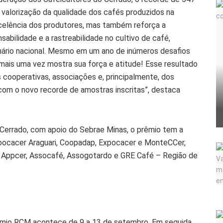
 valorização da qualidade dos cafés produzidos na
excelência dos produtores, mas também reforça a
sabilidade e a rastreabilidade no cultivo de café,
ário nacional. Mesmo em um ano de inúmeros desafios
 mais uma vez mostra sua força e atitude! Esse resultado
 cooperativas, associações e, principalmente, dos
om o novo recorde de amostras inscritas”, destaca
Cerrado, com apoio do Sebrae Minas, o prêmio tem a
Coocacer Araguari, Coopadap, Expocacer e MonteCCer,
 Appcer, Assocafé, Assogotardo e GRE Café – Região de
rêmio RCM acontece de 9 a 13 de setembro. Em seguida,