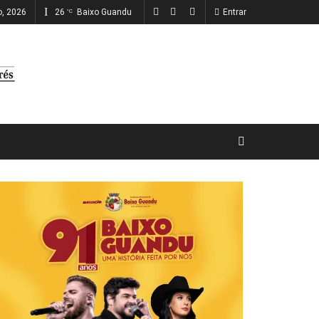
o, 2026
26
Baixo Guandu
Entrar
°C