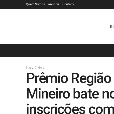
Quem Somos
Anuncie
Contato
Início
Geral
Prêmio Região
Mineiro bate n
inscrições co