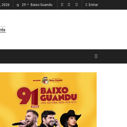
o, 2026
29
Baixo Guandu
Entrar
°C