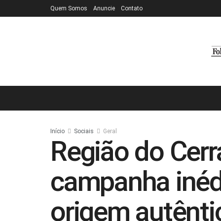
Quem Somos
Anuncie
Contato
Início
Sociais
Geral
Região do Cerr
campanha inédi
origem autênti