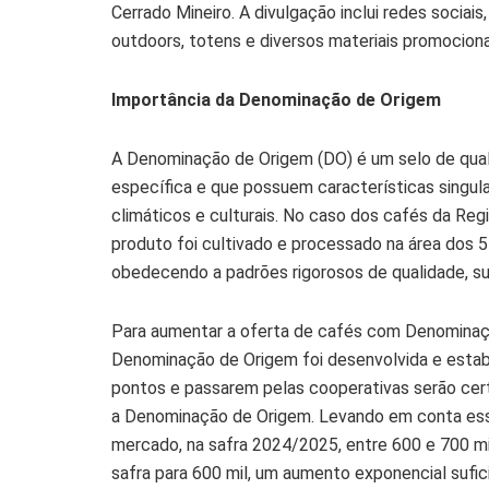
Cerrado Mineiro. A divulgação inclui redes sociai
outdoors, totens e diversos materiais promocion
Import
â
ncia da Denominação de Origem
A Denominação de Origem (DO) é um selo de quali
específica e que possuem características singula
climáticos e culturais. No caso dos cafés da Reg
produto foi cultivado e processado na área dos 5
obedecendo a padrões rigorosos de qualidade, sus
Para aumentar a oferta de cafés com Denominaç
Denominação de Origem foi desenvolvida e estab
pontos e passarem pelas cooperativas serão certi
a Denominação de Origem. Levando em conta ess
mercado, na safra 2024/2025, entre 600 e 700 mi
safra para 600 mil, um aumento exponencial sufi