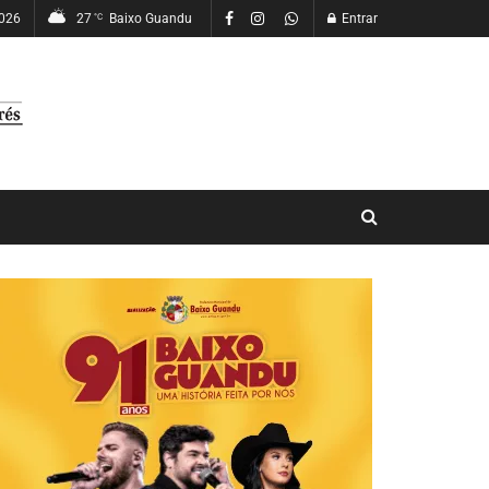
2026
27
Baixo Guandu
Entrar
°C