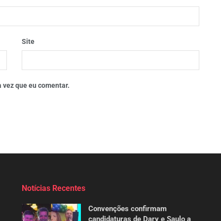
Site
 vez que eu comentar.
Notícias Recentes
Convenções confirmam
candidaturas de Dary e Saulo a