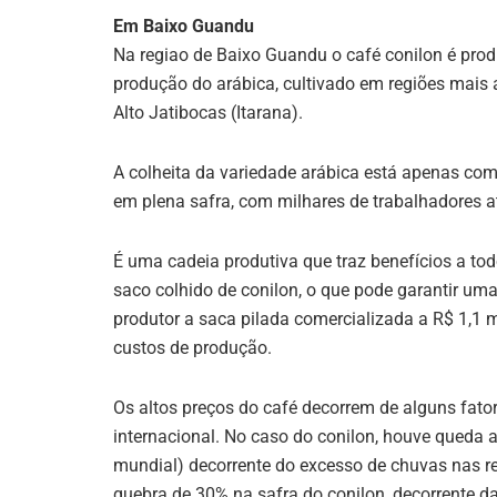
Em Baixo Guandu
Na regiao de Baixo Guandu o café conilon é pro
produção do arábica, cultivado em regiões mais 
Alto Jatibocas (Itarana).
A colheita da variedade arábica está apenas come
em plena safra, com milhares de trabalhadores 
É uma cadeia produtiva que traz benefícios a to
saco colhido de conilon, o que pode garantir um
produtor a saca pilada comercializada a R$ 1,1 
custos de produção.
Os altos preços do café decorrem de alguns fato
internacional. No caso do conilon, houve queda 
mundial) decorrente do excesso de chuvas nas r
quebra de 30% na safra do conilon, decorrente da