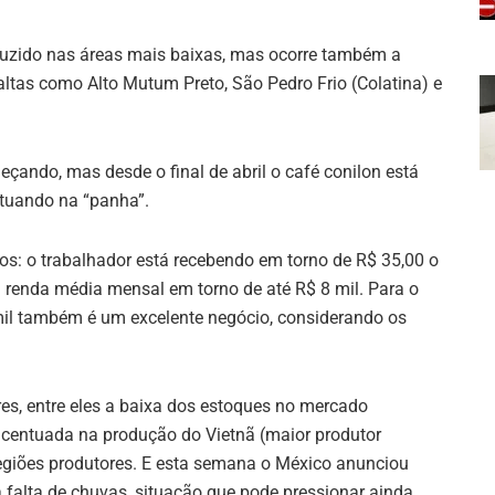
duzido nas áreas mais baixas, mas ocorre também a
altas como Alto Mutum Preto, São Pedro Frio (Colatina) e
çando, mas desde o final de abril o café conilon está
atuando na “panha”.
dos: o trabalhador está recebendo em torno de R$ 35,00 o
a renda média mensal em torno de até R$ 8 mil. Para o
mil também é um excelente negócio, considerando os
res, entre eles a baixa dos estoques no mercado
acentuada na produção do Vietnã (maior produtor
egiões produtores. E esta semana o México anunciou
 falta de chuvas, situação que pode pressionar ainda