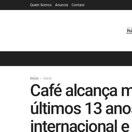
Quem Somos
Anuncie
Contato
Início
Geral
Café alcança m
últimos 13 an
internacional e