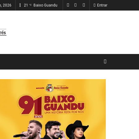
ho, 2026
21
Baixo Guandu
Entrar
°C