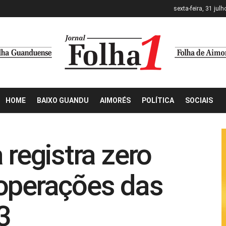
sexta-feira, 31 jul
HOME
BAIXO GUANDU
AIMORÉS
POLÍTICA
SOCIAIS
 registra zero
 operações das
3