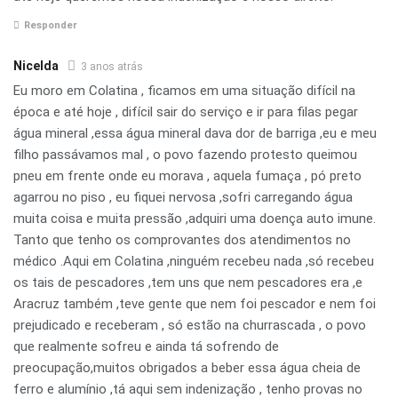
Responder
Nicelda
3 anos atrás
Eu moro em Colatina , ficamos em uma situação difícil na
época e até hoje , difícil sair do serviço e ir para filas pegar
água mineral ,essa água mineral dava dor de barriga ,eu e meu
filho passávamos mal , o povo fazendo protesto queimou
pneu em frente onde eu morava , aquela fumaça , pó preto
agarrou no piso , eu fiquei nervosa ,sofri carregando água
muita coisa e muita pressão ,adquiri uma doença auto imune.
Tanto que tenho os comprovantes dos atendimentos no
médico .Aqui em Colatina ,ninguém recebeu nada ,só recebeu
os tais de pescadores ,tem uns que nem pescadores era ,e
Aracruz também ,teve gente que nem foi pescador e nem foi
prejudicado e receberam , só estão na churrascada , o povo
que realmente sofreu e ainda tá sofrendo de
preocupação,muitos obrigados a beber essa água cheia de
ferro e alumínio ,tá aqui sem indenização , tenho provas no