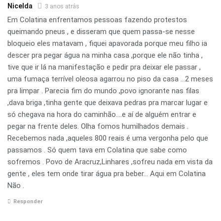
Nicelda
3 anos atrás
Em Colatina enfrentamos pessoas fazendo protestos
queimando pneus , e disseram que quem passa-se nesse
bloqueio eles matavam , fiquei apavorada porque meu filho ia
descer pra pegar água na minha casa ,porque ele não tinha ,
tive que ir lá na manifestação e pedir pra deixar ele passar ,
uma fumaça terrível oleosa agarrou no piso da casa …2 meses
pra limpar . Parecia fim do mundo ,povo ignorante nas filas
,dava briga ,tinha gente que deixava pedras pra marcar lugar e
só chegava na hora do caminhão….e aí de alguém entrar e
pegar na frente deles. Olha fomos humilhados demais .
Recebemos nada ,aqueles 800 reais é uma vergonha pelo que
passamos . Só quem tava em Colatina que sabe como
sofremos . Povo de Aracruz,Linhares ,sofreu nada em vista da
gente , eles tem onde tirar água pra beber… Aqui em Colatina
Não .
Responder