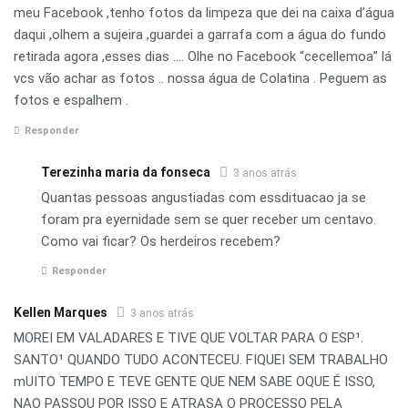
meu Facebook ,tenho fotos da limpeza que dei na caixa d’água
daqui ,olhem a sujeira ,guardei a garrafa com a água do fundo
retirada agora ,esses dias …. Olhe no Facebook “cecellemoa” lá
vcs vão achar as fotos .. nossa água de Colatina . Peguem as
fotos e espalhem .
Responder
Terezinha maria da fonseca
3 anos atrás
Quantas pessoas angustiadas com essdituacao ja se
foram pra eyernidade sem se quer receber um centavo.
Como vai ficar? Os herdeiros recebem?
Responder
Kellen Marques
3 anos atrás
MOREI EM VALADARES E TIVE QUE VOLTAR PARA O ESP¹.
SANTO¹ QUANDO TUDO ACONTECEU. FIQUEI SEM TRABALHO
mUITO TEMPO E TEVE GENTE QUE NEM SABE OQUE É ISSO,
NAO PASSOU POR ISSO E ATRASA O PROCESSO PELA