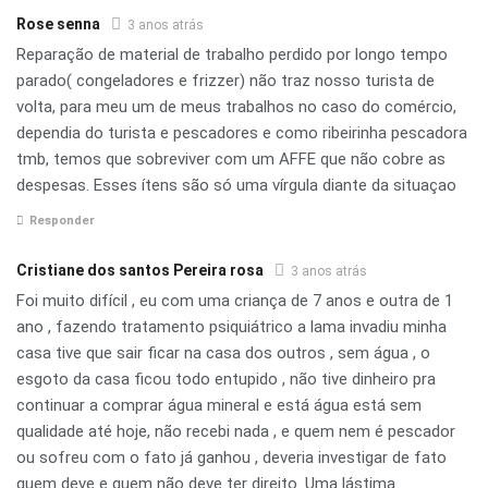
Rose senna
3 anos atrás
Reparação de material de trabalho perdido por longo tempo
parado( congeladores e frizzer) não traz nosso turista de
volta, para meu um de meus trabalhos no caso do comércio,
dependia do turista e pescadores e como ribeirinha pescadora
tmb, temos que sobreviver com um AFFE que não cobre as
despesas. Esses ítens são só uma vírgula diante da situaçao
Responder
Cristiane dos santos Pereira rosa
3 anos atrás
Foi muito difícil , eu com uma criança de 7 anos e outra de 1
ano , fazendo tratamento psiquiátrico a lama invadiu minha
casa tive que sair ficar na casa dos outros , sem água , o
esgoto da casa ficou todo entupido , não tive dinheiro pra
continuar a comprar água mineral e está água está sem
qualidade até hoje, não recebi nada , e quem nem é pescador
ou sofreu com o fato já ganhou , deveria investigar de fato
quem deve e quem não deve ter direito. Uma lástima .