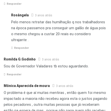
Responder
Rosângela
3 anos atrás
Pelo menos retratar das humilhação q nos trabalhadores
na época passamos pra conseguir um galão de água pois
o mesmo chegou a custar 20 reais eu considero
ultrajante .
Responder
Romilda G.Godinho
3 anos atrás
Sou de Governador Valadares tb estou aguardando.
Responder
Mônica Aparecida de moura
3 anos atrás
O problema é que aí muitas mentiras , então quem foi mesmo
impactado a maioria não recebeu agora esta o justos pagando
pelos pecadores , outra muitas pessoas que já receberam
estão na espera de mas , porque não paga quem não recebeu ,