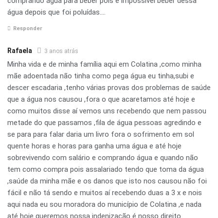
comprando água para beber pois é impossível beber dessa
água depois que foi poluídas….
Responder
Rafaela
3 anos atrás
Minha vida e de minha família aqui em Colatina ,como minha
mãe adoentada não tinha como pega água eu tinha,subi e
descer escadaria ,tenho várias provas dos problemas de saúde
que a água nos causou ,fora o que acaretamos até hoje e
como muitos disse aí vemos uns recebendo que nem passou
metade do que passamos ,fila de água pessoas agredindo e
se para para falar daria um livro fora o sofrimento em sol
quente horas e horas para ganha uma água e até hoje
sobrevivendo com salário e comprando água e quando não
tem como compra pois assalariado tendo que toma da água
,saúde da minha mãe e os danos que isto nos causou não foi
fácil e não tá sendo e muitos aí recebendo duas a 3 x e nois
aqui nada eu sou moradora do município de Colatina ,e nada
até hoje queremos nossa indenização é nosso direito.