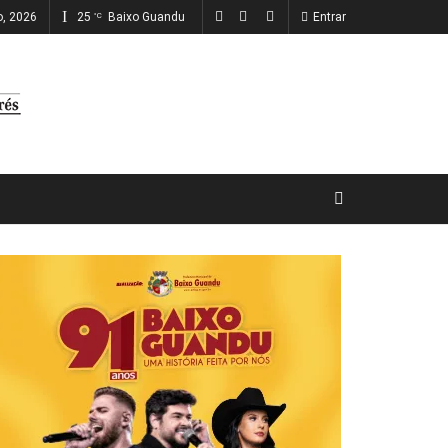
o, 2026
25
Baixo Guandu
Entrar
°C