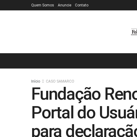
Quem Somos
Anuncie
Contato
Início
CASO SAMARCO
Fundação Renov
Portal do Usuá
para declaraçã