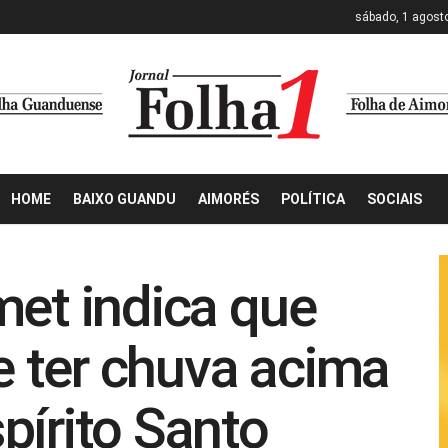
sábado, 1 agost
HOME
BAIXO GUANDU
AIMORÉS
POLÍTICA
SOCIAIS
met indica que
 ter chuva acima
pírito Santo