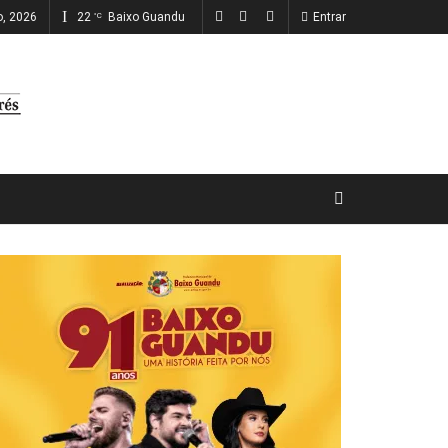
o, 2026
22
Baixo Guandu
Entrar
°C