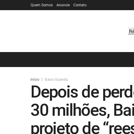
Quem Somos
Anuncie
Contato
Início
Baixo Guandu
Depois de perd
30 milhões, B
projeto de “ree