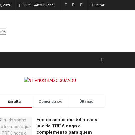
o, 2026
30
Baixo Guandu
Entrar
°C
Em alta
Comentários
Últimas
Fim do sonho dos 54 meses:
juiz do TRF 6 nega o
complemento para quem