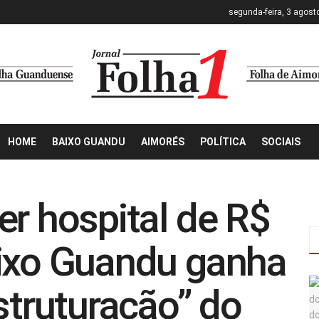
segunda-feira, 3 agost
HOME
BAIXO GUANDU
AIMORÉS
POLÍTICA
SOCIAIS
er hospital de R$
aixo Guandu ganha
struturação” do