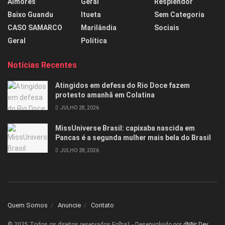
Aimorés
Geral
Resplendor
Baixo Guandu
Itueta
Sem Categoria
CASO SAMARCO
Marilândia
Sociais
Geral
Política
Notícias Recentes
Atingidos em defesa do Rio Doce fazem
protesto amanhã em Colatina
JULHO 28, 2026
MissUniverse Brasil: capixaba nascida em
Pancas é a segunda mulher mais bela do Brasil
JULHO 28, 2026
Quem Somos
Anuncie
Contato
© 2025 Todos os direitos reservados Folha1 - Desenvolvido por
dNNr Dev