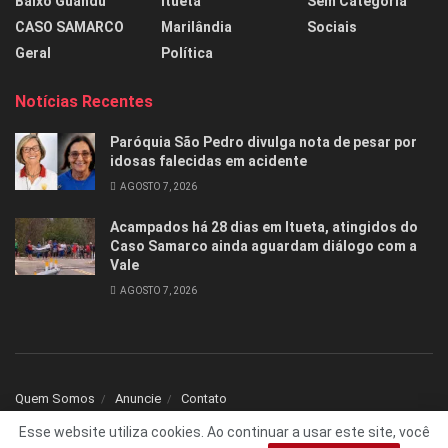
Baixo Guandu
Itueta
Sem Categoria
CASO SAMARCO
Marilândia
Sociais
Geral
Política
Notícias Recentes
Paróquia São Pedro divulga nota de pesar por
idosas falecidas em acidente
AGOSTO 7, 2026
Acampados há 28 dias em Itueta, atingidos do
Caso Samarco ainda aguardam diálogo com a
Vale
AGOSTO 7, 2026
Quem Somos
Anuncie
Contato
Esse website utiliza cookies. Ao continuar a usar este site, você
© 2025 Todos os direitos reservados Folha1 - Desenvolvido por
dNNr Dev