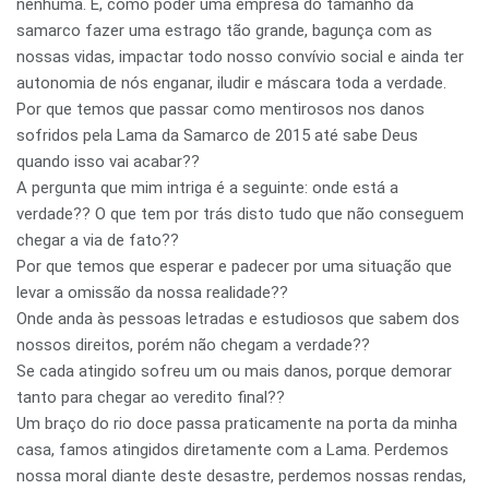
nenhuma. É, como poder uma empresa do tamanho da
samarco fazer uma estrago tão grande, bagunça com as
nossas vidas, impactar todo nosso convívio social e ainda ter
autonomia de nós enganar, iludir e máscara toda a verdade.
Por que temos que passar como mentirosos nos danos
sofridos pela Lama da Samarco de 2015 até sabe Deus
quando isso vai acabar??
A pergunta que mim intriga é a seguinte: onde está a
verdade?? O que tem por trás disto tudo que não conseguem
chegar a via de fato??
Por que temos que esperar e padecer por uma situação que
levar a omissão da nossa realidade??
Onde anda às pessoas letradas e estudiosos que sabem dos
nossos direitos, porém não chegam a verdade??
Se cada atingido sofreu um ou mais danos, porque demorar
tanto para chegar ao veredito final??
Um braço do rio doce passa praticamente na porta da minha
casa, famos atingidos diretamente com a Lama. Perdemos
nossa moral diante deste desastre, perdemos nossas rendas,