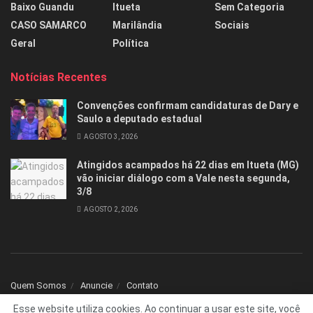
Baixo Guandu
Itueta
Sem Categoria
CASO SAMARCO
Marilândia
Sociais
Geral
Política
Notícias Recentes
Convenções confirmam candidaturas de Dary e
Saulo a deputado estadual
AGOSTO 3, 2026
Atingidos acampados há 22 dias em Itueta (MG)
vão iniciar diálogo com a Vale nesta segunda,
3/8
AGOSTO 2, 2026
Quem Somos
Anuncie
Contato
Esse website utiliza cookies. Ao continuar a usar este site, você
© 2025 Todos os direitos reservados Folha1 - Desenvolvido por
dNNr Dev