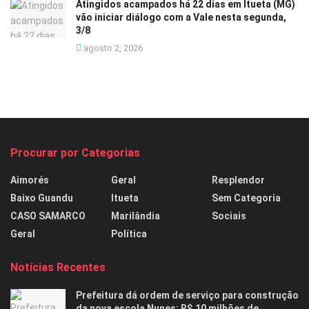
Atingidos acampados há 22 dias em Itueta (MG)
vão iniciar diálogo com a Vale nesta segunda,
3/8
agosto 2, 2026
Procurar por Categorias
Aimorés
Geral
Resplendor
Baixo Guandu
Itueta
Sem Categoria
CASO SAMARCO
Marilândia
Sociais
Geral
Política
Notícias Recentes
Prefeitura dá ordem de serviço para construção
da nova escola Nunes: R$ 10 milhões de