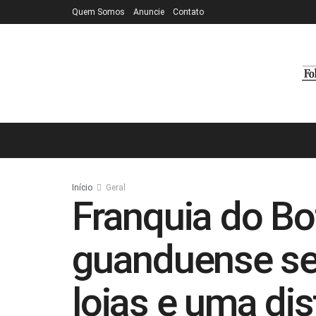
Quem Somos
Anuncie
Contato
Início
Geral
Franquia do Bo
guanduense se
lojas e uma dis