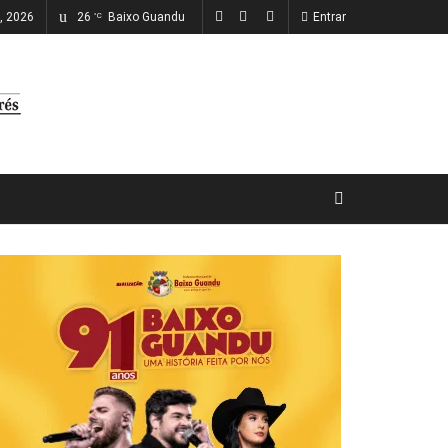
o, 2026
26
Baixo Guandu
Entrar
°C