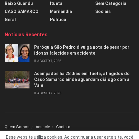
Baixo Guandu
Itueta
Sem Categoria
CASO SAMARCO
Marilândia
Sociais
Geral
Política
Notícias Recentes
Paróquia São Pedro divulga nota de pesar por
idosas falecidas em acidente
AGOSTO 7, 2026
Acampados há 28 dias em Itueta, atingidos do
Caso Samarco ainda aguardam diálogo com a
Vale
AGOSTO 7, 2026
Quem Somos
Anuncie
Contato
Esse website utiliza cookies. Ao continuar a usar este site, você
© 2025 Todos os direitos reservados Folha1 - Desenvolvido por
dNNr Dev