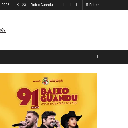
o, 2026
23
Baixo Guandu
Entrar
°C