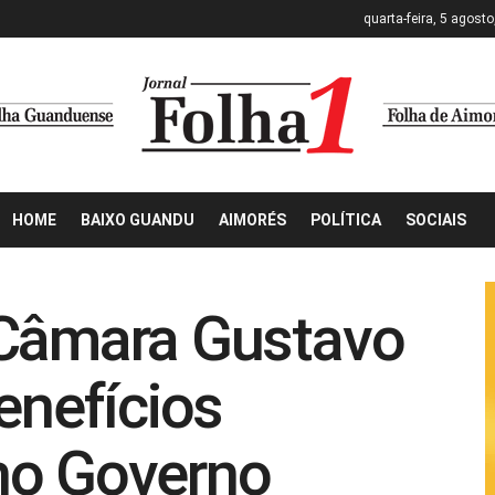
quarta-feira, 5 agost
HOME
BAIXO GUANDU
AIMORÉS
POLÍTICA
SOCIAIS
 Câmara Gustavo
enefícios
no Governo