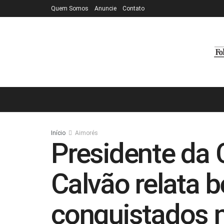
Quem Somos
Anuncie
Contato
Início
Aimorés
Presidente da
Calvão relata b
conquistados 