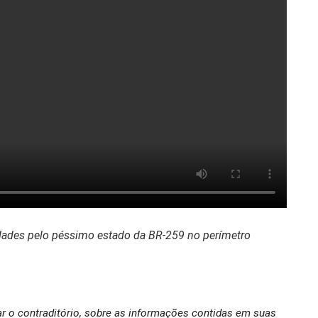
ldades pelo péssimo estado da BR-259 no perímetro
ar o contraditório, sobre as informações contidas em suas