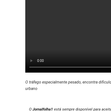
O tráfego especialmente pesado, encontra dificu
urbano
O
Jornalfolha1
está sempre disponível para aceit