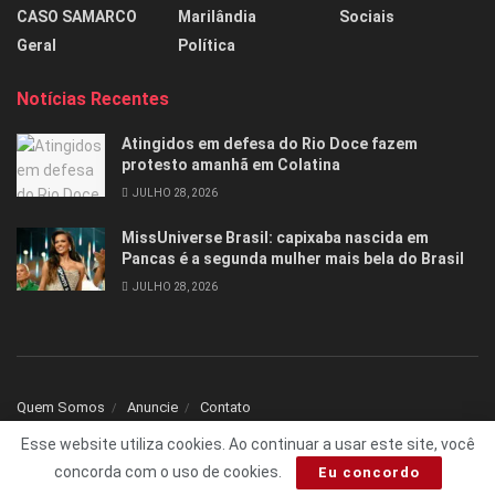
CASO SAMARCO
Marilândia
Sociais
Geral
Política
Notícias Recentes
Atingidos em defesa do Rio Doce fazem
protesto amanhã em Colatina
JULHO 28, 2026
MissUniverse Brasil: capixaba nascida em
Pancas é a segunda mulher mais bela do Brasil
JULHO 28, 2026
Quem Somos
Anuncie
Contato
Esse website utiliza cookies. Ao continuar a usar este site, você
© 2025 Todos os direitos reservados Folha1 - Desenvolvido por
dNNr Dev
concorda com o uso de cookies.
Eu concordo