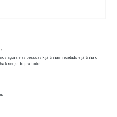
ás
mos agora elas pessoas k já tinham recebido e já tinha o
nha k ser justo pra todos
es