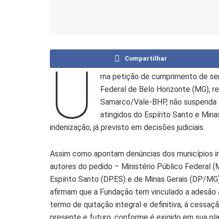
Compartilhar
U
ma petição de cumprimento de sen
Federal de Belo Horizonte (MG), r
Samarco/Vale-BHP, não suspenda o
atingidos do Espírito Santo e Mina
indenização, já previsto em decisões judiciais.
Assim como apontam denúncias dos municípios i
autores do pedido – Ministério Público Federal (
Espírito Santo (DPES) e de Minas Gerais (DP/MG)
afirmam que a Fundação tem vinculado a adesão à 
termo de quitação integral e definitiva, à cessa
presente e futuro, conforme é exigido em sua pla