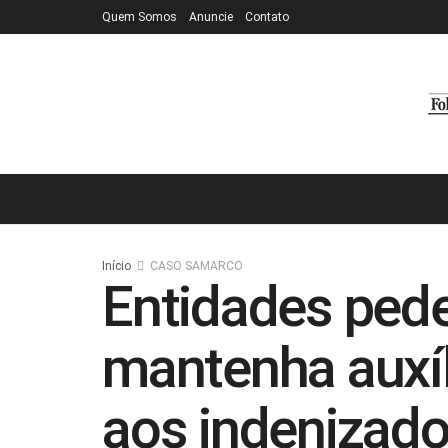
Quem Somos
Anuncie
Contato
Início
CASO SAMARCO
Entidades ped
mantenha auxíl
aos indenizad