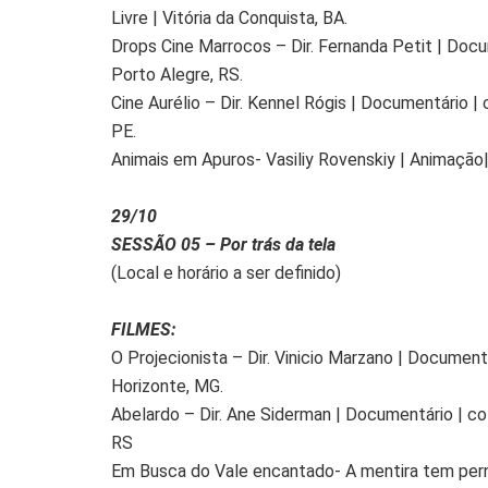
Livre | Vitória da Conquista, BA.
Drops Cine Marrocos – Dir. Fernanda Petit | Docume
Porto Alegre, RS.
Cine Aurélio – Dir. Kennel Rógis | Documentário | c
PE.
Animais em Apuros- Vasiliy Rovenskiy | Animação| 
29/10
SESSÃO 05 – Por trás da tela
(Local e horário a ser definido)
FILMES:
O Projecionista – Dir. Vinicio Marzano | Documentár
Horizonte, MG.
Abelardo – Dir. Ane Siderman | Documentário | colo
RS
Em Busca do Vale encantado- A mentira tem perna