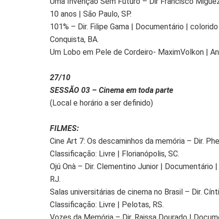
Uma Invenção Sem Futuro – Dir Francisco Miguez |
10 anos | São Paulo, SP.
101% – Dir. Filipe Gama | Documentário | colorido |
Conquista, BA.
Um Lobo em Pele de Cordeiro- MaximVolkon | Ani
27/10
SESSÃO 03 – Cinema em toda parte
(Local e horário a ser definido)
FILMES:
Cine Art 7: Os descaminhos da memória – Dir. Phel
Classificação: Livre | Florianópolis, SC.
Ojú Onà – Dir. Clementino Junior | Documentário | c
RJ.
Salas universitárias de cinema no Brasil – Dir. Cín
Classificação: Livre | Pelotas, RS.
Vozes da Memória – Dir. Raissa Dourado | Documentá