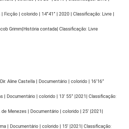
| Ficção | colorido | 14”41” | 2020 | Classificação: Livre |
acob Grimm|História contada| Classificação: Livre
r. Aline Castella | Documentário | colorido | 16’16”
s | Documentário | colorido | 13’ 55” |2021| Classificação:
a de Menezes | Documentário | colorido | 25’ |2021|
ma | Documentário | colorido | 15’ |2021| Classificação: