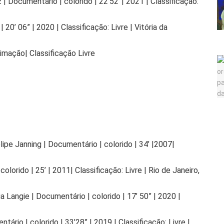
 Documentário | colorido | 22’52”| 2021 | Classificação:
 20’ 06” | 2020 | Classificação: Livre | Vitória da
mação| Classificação Livre
ipe Janning | Documentário | colorido | 34’ |2007|
olorido | 25’ | 2011| Classificação: Livre | Rio de Janeiro,
tia Langie | Documentário | colorido | 17’ 50” | 2020 |
rio | colorido | 33’28” | 2019 | Classificação: Livre |