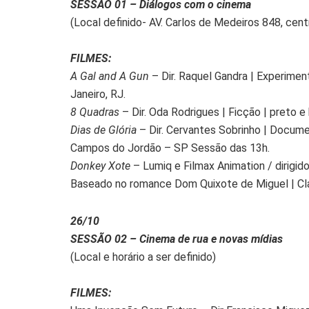
SESSÃO 01 – Diálogos com o cinema
(Local definido- AV. Carlos de Medeiros 848, cent
FILMES:
A Gal and A Gun
– Dir. Raquel Gandra | Experimental
Janeiro, RJ.
8 Quadras
– Dir. Oda Rodrigues | Ficção | preto e b
Dias de Glória
– Dir. Cervantes Sobrinho | Document
Campos do Jordão – SP Sessão das 13h.
Donkey Xote
– Lumiq e Filmax Animation / dirigid
Baseado no romance Dom Quixote de Miguel | Class
26/10
SESSÃO 02 – Cinema de rua e novas mídias
(Local e horário a ser definido)
FILMES: