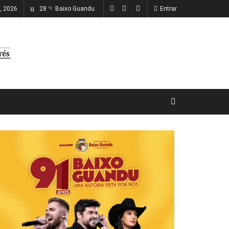
o, 2026
28
Baixo Guandu
Entrar
°C