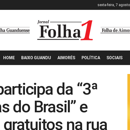
sexta-feira, 7 agost
HOME
BAIXO GUANDU
AIMORÉS
POLÍTICA
SOCIAIS
articipa da “3ª
 do Brasil” e
 gratuitos na rua