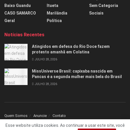
Baixo Guandu
Itueta
Sem Categoria
CASO SAMARCO
Marilândia
Sociais
Geral
Política
Notícias Recentes
Atingidos em defesa do Rio Doce fazem
protesto amanhã em Colatina
JULHO 28, 2026
MissUniverse Brasil: capixaba nascida em
Pancas é a segunda mulher mais bela do Brasil
JULHO 28, 2026
Quem Somos
Anuncie
Contato
Esse website utiliza cookies. Ao continuar a usar este site, você
© 2025 Todos os direitos reservados Folha1 - Desenvolvido por
dNNr Dev