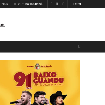
o, 2026
28
Baixo Guandu
Entrar
°C