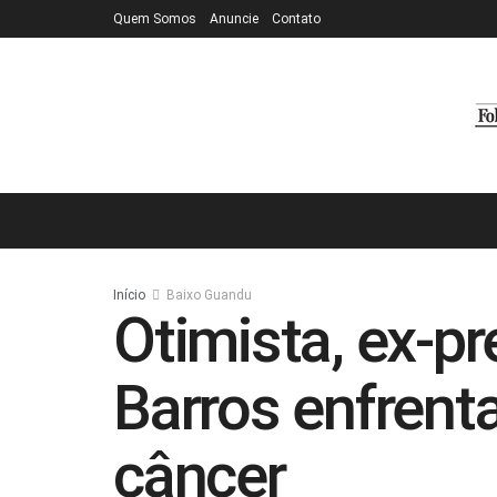
Quem Somos
Anuncie
Contato
Início
Baixo Guandu
Otimista, ex-pr
Barros enfrenta
câncer