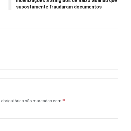
indenizações a atingidos de Baixo Guandu que
supostamente fraudaram documentos
*
obrigatórios são marcados com