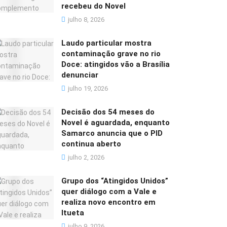
recebeu do Novel
julho 8, 2026
Laudo particular mostra
contaminação grave no rio
Doce: atingidos vão a Brasília
denunciar
julho 19, 2026
Decisão dos 54 meses do
Novel é aguardada, enquanto
Samarco anuncia que o PID
continua aberto
julho 2, 2026
Grupo dos “Atingidos Unidos”
quer diálogo com a Vale e
realiza novo encontro em
Itueta
julho 9, 2026