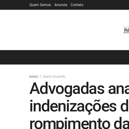
Quem Somos
Anuncie
Contato
Início
Baixo Guandu
Advogadas an
indenizações d
rompimento d