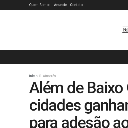
Quem Somos
Anuncie
Contato
Início
Aimorés
Além de Baixo
cidades ganham
para adesão a