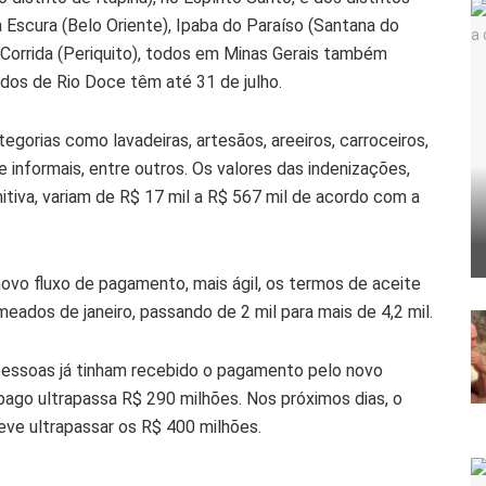
Escura (Belo Oriente), Ipaba do Paraíso (Santana do
 Corrida (Periquito), todos em Minas Gerais também
idos de Rio Doce têm até 31 de julho.
orias como lavadeiras, artesãos, areeiros, carroceiros,
 informais, entre outros. Os valores das indenizações,
nitiva, variam de R$ 17 mil a R$ 567 mil de acordo com a
ovo fluxo de pagamento, mais ágil, os termos de aceite
eados de janeiro, passando de 2 mil para mais de 4,2 mil.
pessoas já tinham recebido o pagamento pelo novo
 pago ultrapassa R$ 290 milhões. Nos próximos dias, o
deve ultrapassar os R$ 400 milhões.