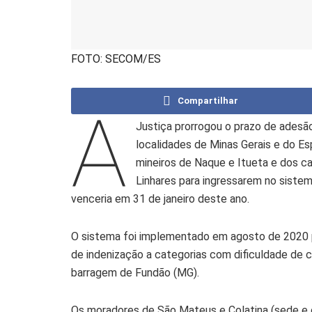
FOTO: SECOM/ES
Compartilhar
A
Justiça prorrogou o prazo de adesão
localidades de Minas Gerais e do Es
mineiros de Naque e Itueta e dos ca
Linhares para ingressarem no sistema
venceria em 31 de janeiro deste ano.
O sistema foi implementado em agosto de 2020 p
de indenização a categorias com dificuldade d
barragem de Fundão (MG).
Os moradores de São Mateus e Colatina (sede e o d