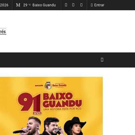
 2026
29
Baixo Guandu
Entrar
°C