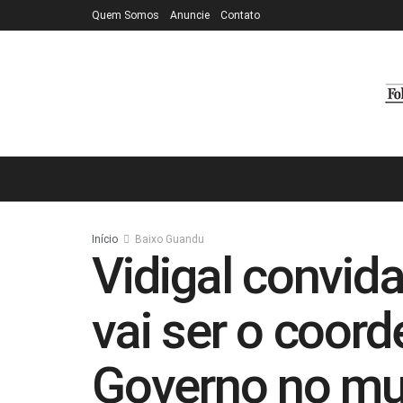
Quem Somos
Anuncie
Contato
Início
Baixo Guandu
Vidigal convida
vai ser o coor
Governo no mun