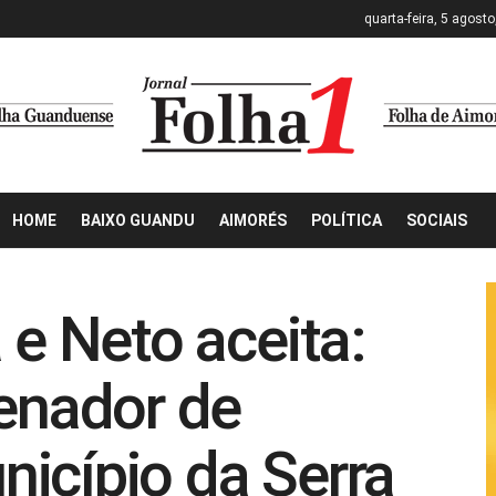
quarta-feira, 5 agost
HOME
BAIXO GUANDU
AIMORÉS
POLÍTICA
SOCIAIS
 e Neto aceita:
denador de
icípio da Serra