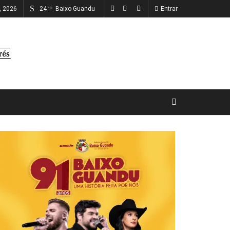
o, 2026
24
Baixo Guandu
Entrar
°C