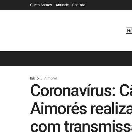
Quem Somos
Anuncie
Contato
Início
Aimorés
Coronavírus: 
Aimorés realiz
com transmissã