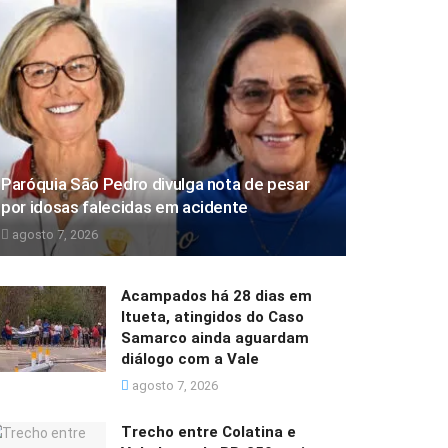
Paróquia São Pedro divulga nota de pesar
por idosas falecidas em acidente
agosto 7, 2026
Acampados há 28 dias em
Itueta, atingidos do Caso
Samarco ainda aguardam
diálogo com a Vale
agosto 7, 2026
Trecho entre Colatina e