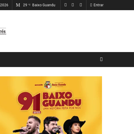
 2026
29
Baixo Guandu
Entrar
°C