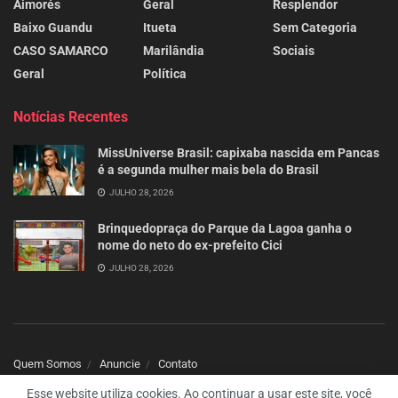
Aimorés
Geral
Resplendor
Baixo Guandu
Itueta
Sem Categoria
CASO SAMARCO
Marilândia
Sociais
Geral
Política
Notícias Recentes
MissUniverse Brasil: capixaba nascida em Pancas
é a segunda mulher mais bela do Brasil
JULHO 28, 2026
Brinquedopraça do Parque da Lagoa ganha o
nome do neto do ex-prefeito Cici
JULHO 28, 2026
Quem Somos
Anuncie
Contato
Esse website utiliza cookies. Ao continuar a usar este site, você