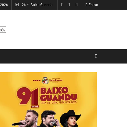
, 2026
26
Baixo Guandu
Entrar
°C