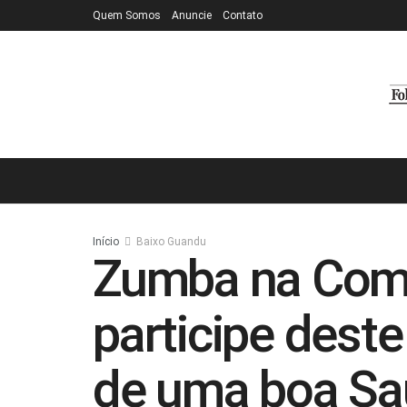
Quem Somos
Anuncie
Contato
Início
Baixo Guandu
Zumba na Com
participe deste
de uma boa S