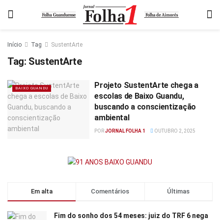
Início
Tag
SustentArte
Tag:
SustentArte
Projeto SustentArte chega a
BAIXO GUANDU
escolas de Baixo Guandu,
buscando a conscientização
ambiental
POR
JORNAL FOLHA 1
OUTUBRO 2, 2025
Em alta
Comentários
Últimas
Fim do sonho dos 54 meses: juiz do TRF 6 nega